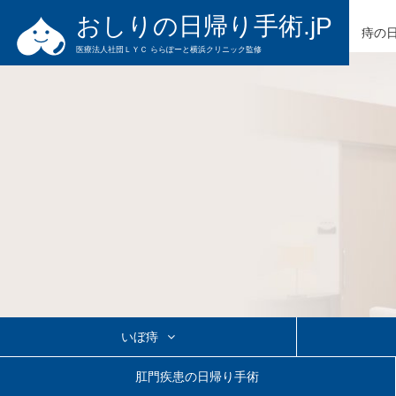
おしりの日帰り手術.jP
痔の
医療法人社団ＬＹＣ ららぽーと横浜クリニック監修
いぼ痔
切らないいぼ痔の治療
いぼ痔の日帰り手術
きれ痔の日帰
肛門疾患の日帰り手術