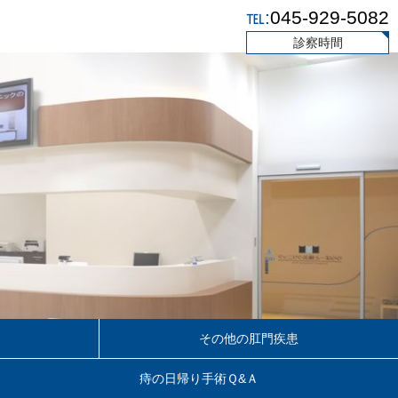
℡:
045-929-5082
診察時間
その他の肛門疾患
痔の日帰り手術Ｑ&Ａ