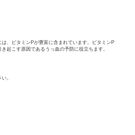
には、ビタミンPが豊富に含まれています。ビタミンP
引き起こす原因であるうっ血の予防に役立ちます。
。
。
さい。