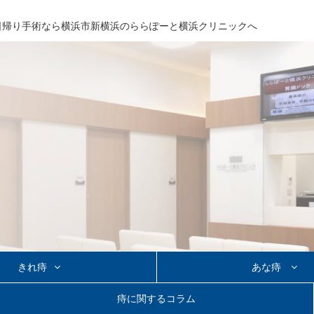
日帰り手術なら
横浜市新横浜の
ららぽーと横浜クリニックへ
きれ痔
あな痔
り手術
あな痔の日帰り手術
痔に関するコラム