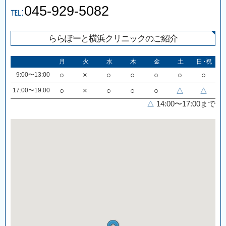
045-929-5082
℡:
ららぽーと横浜クリニックのご紹介
月
火
水
木
金
土
日・祝
9:00〜13:00
○
×
○
○
○
○
○
17:00〜19:00
○
×
○
○
○
△
△
△
14:00〜17:00まで