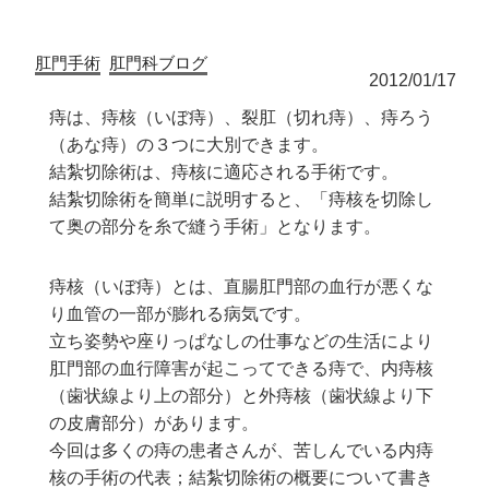
肛門手術
肛門科ブログ
2012/01/17
痔は、痔核（いぼ痔）、裂肛（切れ痔）、痔ろう
（あな痔）の３つに大別できます。
結紮切除術は、痔核に適応される手術です。
結紮切除術を簡単に説明すると、「痔核を切除し
て奥の部分を糸で縫う手術」となります。
痔核（いぼ痔）とは、直腸肛門部の血行が悪くな
り血管の一部が膨れる病気です。
立ち姿勢や座りっぱなしの仕事などの生活により
肛門部の血行障害が起こってできる痔で、内痔核
（歯状線より上の部分）と外痔核（歯状線より下
の皮膚部分）があります。
今回は多くの痔の患者さんが、苦しんでいる内痔
核の手術の代表；結紮切除術の概要について書き