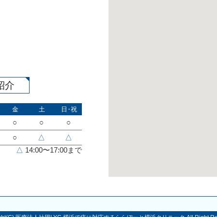
紹介
金
土
日・祝
○
○
○
○
△
△
△
14:00〜17:00まで