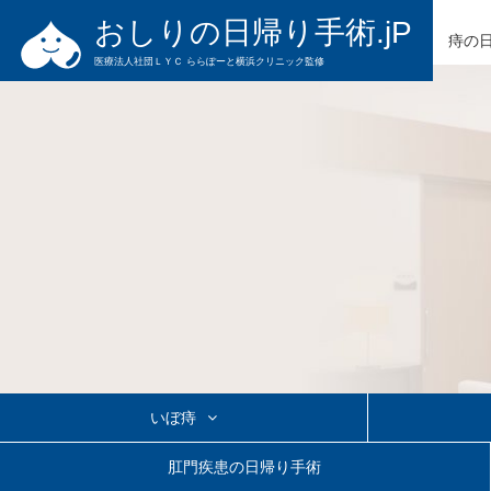
おしりの日帰り手術.jP
痔の
医療法人社団ＬＹＣ ららぽーと横浜クリニック監修
いぼ痔
切らないいぼ痔の治療
いぼ痔の日帰り手術
きれ痔の日帰
肛門疾患の日帰り手術