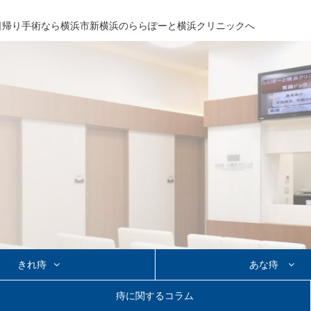
日帰り手術なら
横浜市新横浜の
ららぽーと横浜クリニックへ
きれ痔
あな痔
り手術
あな痔の日帰り手術
痔に関するコラム