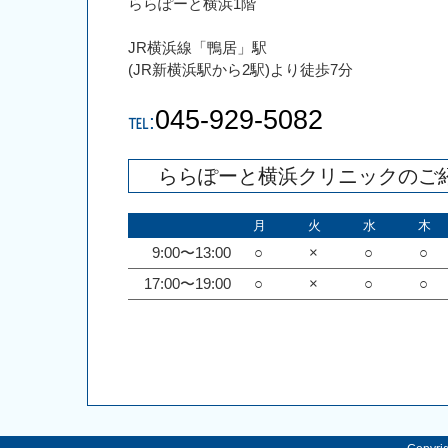
ららぽーと横浜1階
JR横浜線「鴨居」駅
(JR新横浜駅から2駅)より徒歩7分
045-929-5082
℡:
ららぽーと横浜クリニックのご
月
火
水
木
9:00〜13:00
○
×
○
○
17:00〜19:00
○
×
○
○