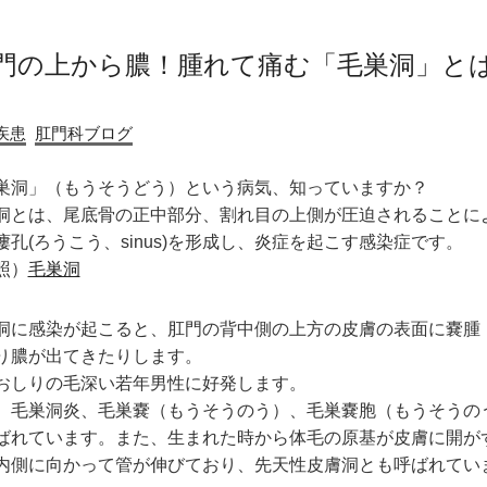
門の上から膿！腫れて痛む「毛巣洞」と
疾患
肛門科ブログ
巣洞」（もうそうどう）という病気、知っていますか？
洞とは、尾底骨の正中部分、割れ目の上側が圧迫されることに
瘻孔(ろうこう、sinus)を形成し、炎症を起こす感染症です。
照）
毛巣洞
洞に感染が起こると、肛門の背中側の上方の皮膚の表面に嚢腫
り膿が出てきたりします。
おしりの毛深い若年男性に好発します。
、毛巣洞炎、毛巣嚢（もうそうのう）、毛巣嚢胞（もうそうの
ばれています。また、生まれた時から体毛の原基が皮膚に開が
内側に向かって管が伸びており、先天性皮膚洞とも呼ばれてい