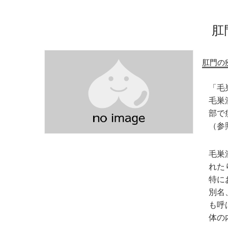
肛
肛門の
「毛
毛巣
部で
（参
毛巣
れた
特に
別名
も呼
体の