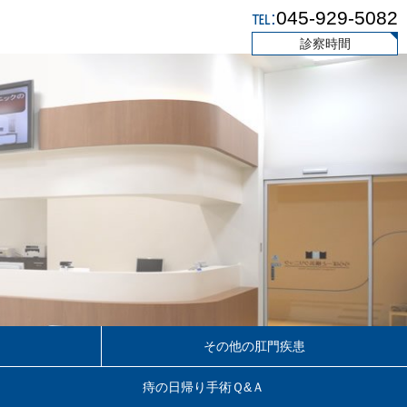
℡:
045-929-5082
診察時間
その他の肛門疾患
痔の日帰り手術Ｑ&Ａ