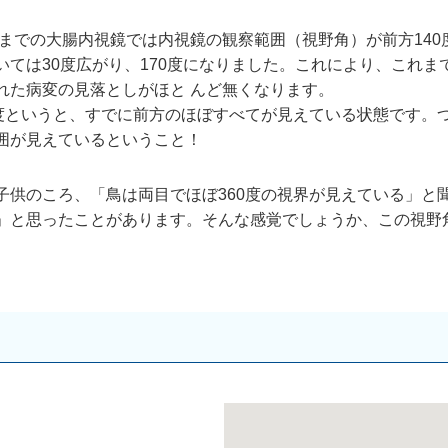
れまでの大腸内視鏡では内視鏡の観察範囲（視野角）が前方140度であった
いては30度広がり、170度になりました。これにより、これ
れた病変の見落としがほと んど無くなります。
0度というと、すでに前方のほぼすべてが見えている状態です。
囲が見えているということ！
子供のころ、「鳥は両目でほぼ360度の視界が見えている」と
」と思ったことがあります。そんな感覚でしょうか、この視野