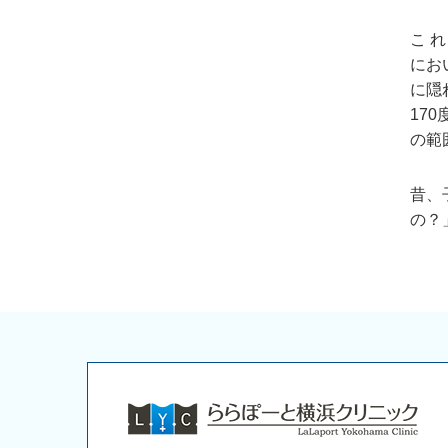
こ 
にお
に隠
17
の範
昔、
の？