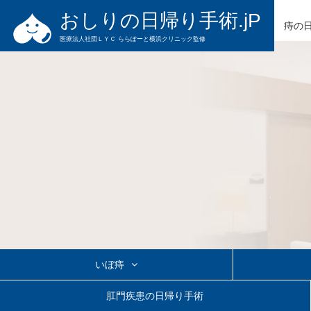
おしりの日帰り手術.jP
痔の
医療法人社団ＬＹＣ ららぽーと横浜クリニック監修
いぼ痔
切らないいぼ痔の治療
いぼ痔の日帰り手術
きれ痔の日帰
肛門疾患の日帰り手術