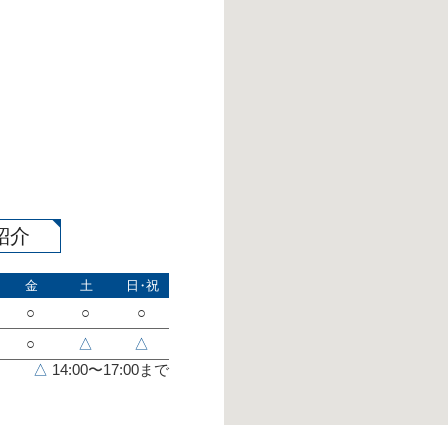
紹介
金
土
日・祝
○
○
○
○
△
△
△
14:00〜17:00まで