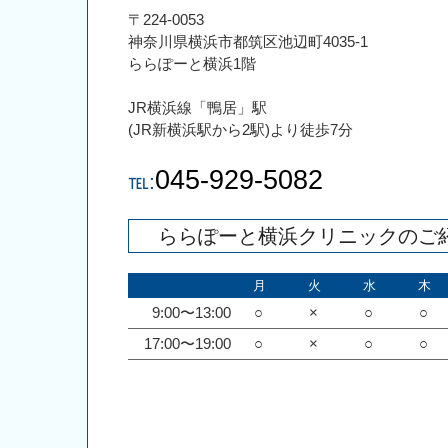
〒224-0053
神奈川県横浜市都筑区池辺町4035-1
ららぽーと横浜1階
JR横浜線「鴨居」駅
(JR新横浜駅から2駅)より徒歩7分
045-929-5082
℡:
ららぽーと横浜クリニックのご
月
火
水
木
9:00〜13:00
○
×
○
○
17:00〜19:00
○
×
○
○