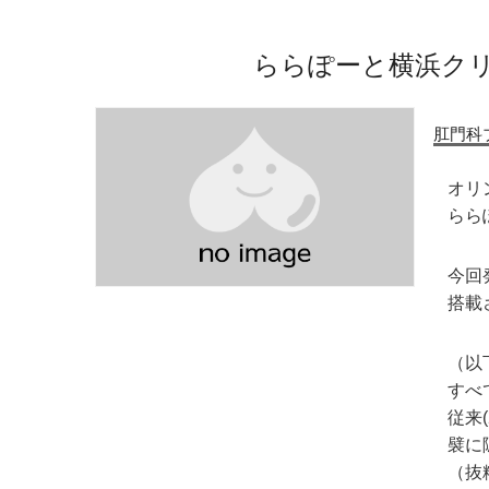
ららぽーと横浜ク
肛門科
オリン
らら
今回
搭載
（以
すべ
従来
襞に
（抜