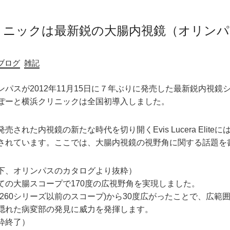
リニックは最新鋭の大腸内視鏡（オリンパ
ブログ
雑記
パスが2012年11月15日に７年ぶりに発売した最新鋭内視鏡システム Ev
ぽーと横浜クリニックは全国初導入しました。
発売された内視鏡の新たな時代を切り開くEvis Lucera Eli
されています。ここでは、大腸内視鏡の視野角に関する話題を
下、オリンパスのカタログより抜粋）
ての大腸スコープで170度の広視野角を実現しました。
(260シリーズ以前のスコープ)から30度広がったことで、広範
隠れた病変部の発見に威力を発揮します。
粋終了）