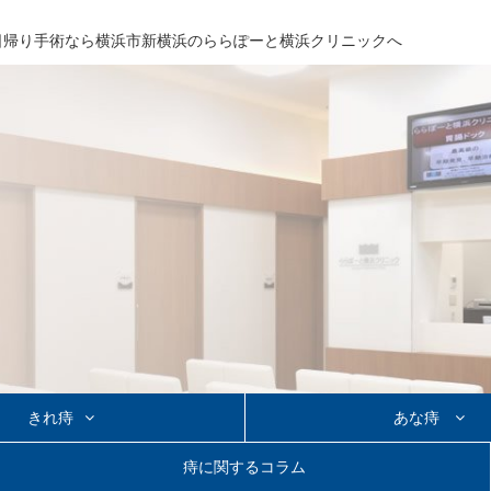
日帰り手術なら
横浜市新横浜の
ららぽーと横浜クリニックへ
きれ痔
あな痔
り手術
あな痔の日帰り手術
痔に関するコラム