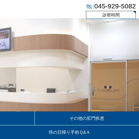
℡:
045-929-5082
診察時間
その他の肛門疾患
痔の日帰り手術Ｑ&Ａ