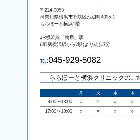
〒224-0053
神奈川県横浜市都筑区池辺町4035-1
ららぽーと横浜1階
JR横浜線「鴨居」駅
(JR新横浜駅から2駅)より徒歩7分
045-929-5082
℡:
ららぽーと横浜クリニックのご
月
火
水
木
9:00〜13:00
○
×
○
○
17:00〜19:00
○
×
○
○