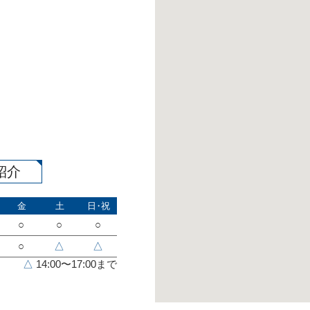
紹介
金
土
日・祝
○
○
○
○
△
△
△
14:00〜17:00まで