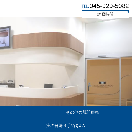
℡:
045-929-5082
診察時間
その他の肛門疾患
痔の日帰り手術Ｑ&Ａ