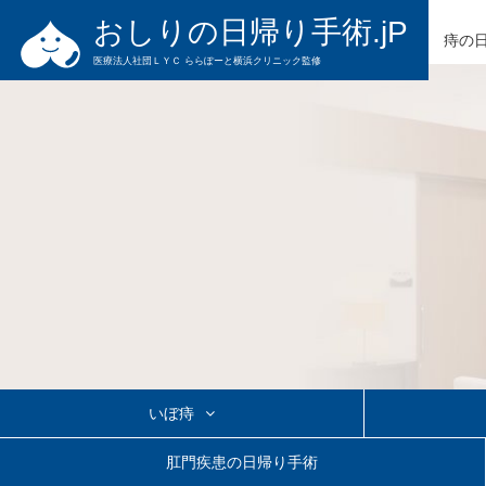
おしりの日帰り手術.jP
痔の
医療法人社団ＬＹＣ ららぽーと横浜クリニック監修
いぼ痔
切らないいぼ痔の治療
いぼ痔の日帰り手術
きれ痔の日帰
肛門疾患の日帰り手術