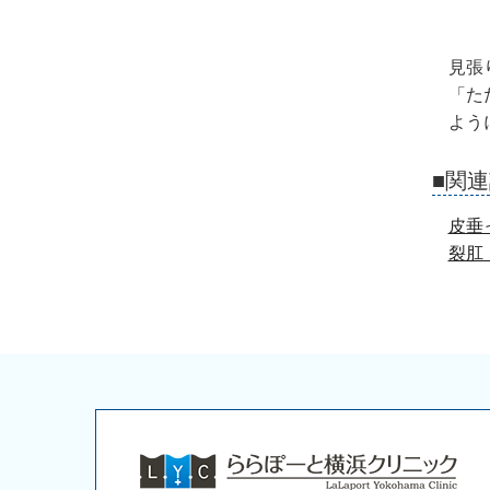
見張
「た
よう
■関
皮垂
裂肛