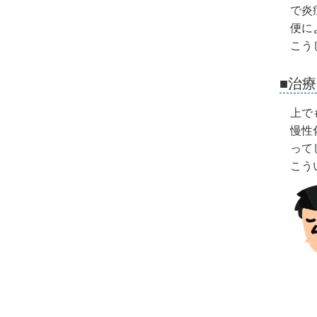
で炎
便に
こう
■治
上で
慢性
って
こう