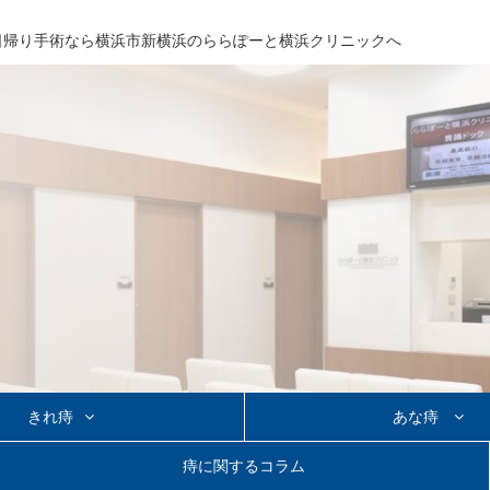
日帰り手術なら
横浜市新横浜の
ららぽーと横浜クリニックへ
きれ痔
あな痔
り手術
あな痔の日帰り手術
痔に関するコラム