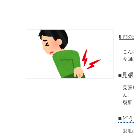
肛門の
こん
今回
■見
見張
ん。
裂肛
■ど
裂肛