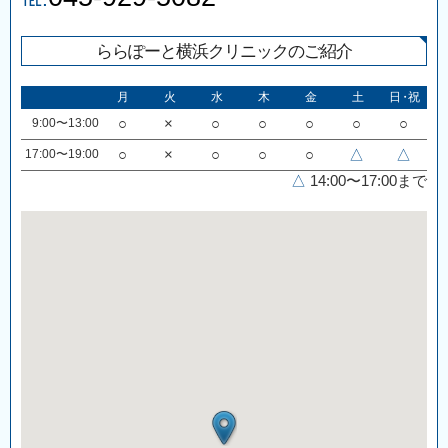
ららぽーと横浜クリニックのご紹介
月
火
水
木
金
土
日・祝
9:00〜13:00
○
×
○
○
○
○
○
17:00〜19:00
○
×
○
○
○
△
△
△
14:00〜17:00まで