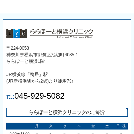
〒224-0053
神奈川県横浜市都筑区池辺町4035-1
ららぽーと横浜1階
JR横浜線「鴨居」駅
(JR新横浜駅から2駅)より徒歩7分
045-929-5082
℡:
ららぽーと横浜クリニックのご紹介
月
火
水
木
金
土
日・祝
9:00〜13:00