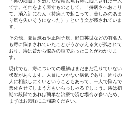
「奥の細道」を残した松尾芭蕉も痔に悩まされた一人
です。それをよく表すものとして、「持病さへおこり
て、消入計になん（持病まで起こって、苦しみのあま
り気を失いそうになった）」という文が残されていま
す。
その他、夏目漱石や正岡子規、野口英世などの有名人
も痔に悩まされていたことがうかがえる文が残されて
おり、痔は昔から悩みの種であったことがわかりま
す。
現代でも、痔についての理解はまだまだ足りていない
状況があります。人目につかない病気であり、周りの
人に相談しにくいということもあって、一人で悩んで
悪化させてしまう方もいらっしゃるでしょう。痔は初
期の段階であれば簡単な治療で済む場合が多いため、
まずはお気軽にご相談ください。